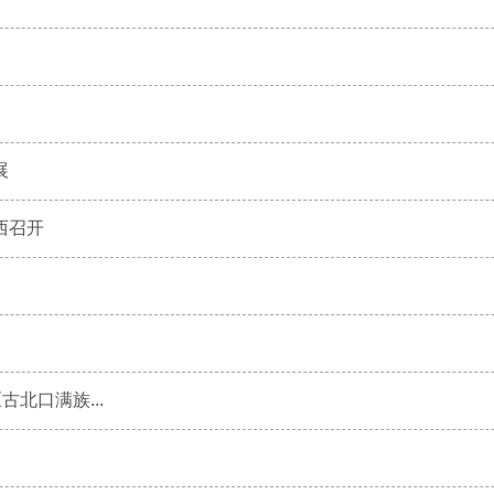
展
西召开
北口满族...