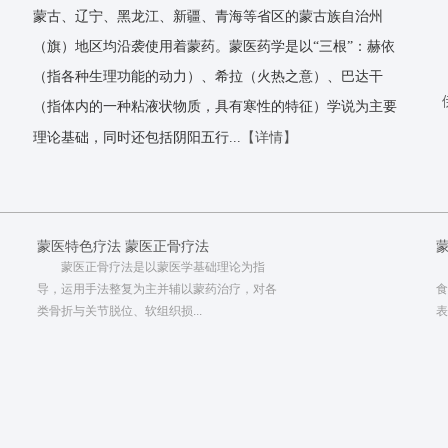
蒙古、辽宁、黑龙江、新疆、青海等省区的蒙古族自治州
（旗）地区均沿袭使用着蒙药。蒙医药学是以“三根”：赫依
（指各种生理功能的动力）、希拉（火热之意）、巴达干
（指体内的一种粘液状物质，具有寒性的特征）学说为主要
【详情】
理论基础，同时还包括阴阳五行...
蒙医特色疗法 蒙医正骨疗法
蒙医正骨疗法是以蒙医学基础理论为指
导，运用手法整复为主并辅以蒙药治疗，对各
食
类骨折与关节脱位、软组织损...
表