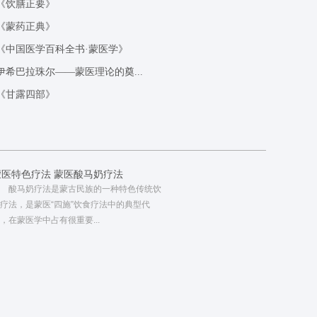
《饮膳正要》
《蒙药正典》
《中国医学百科全书·蒙医学》
伊希巴拉珠尔——蒙医理论的奠...
《甘露四部》
蒙医特色疗法 蒙医酸马奶疗法
酸马奶疗法是蒙古民族的一种特色传统饮
疗法，是蒙医“四施”饮食疗法中的典型代
，在蒙医学中占有很重要...