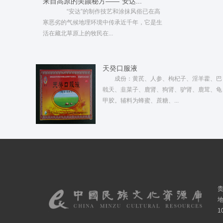
来自高原的美颜秘方——“安达...
“安达”的制作技艺和涂抹风俗已在高
寒恶劣的气候地理环境中传承近千年，它是生
活在藏北草原上的牧民在...
天癸口服液
成份：黄芪、人参、枸杞子、淫羊藿、巴
戟天、韭菜子、鹿肾、狗肾、驴肾、鹿茸、龟
甲胶。辅料为蜂蜜、蔗糖、...
1