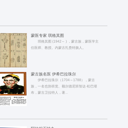
蒙医专家 琪格其图
琪格其图 (1942～ ) ，蒙古族，蒙医学主
任医师、教授。内蒙古扎赉特旗人。
蒙古族名医 伊希巴拉珠尔
伊希巴拉珠尔（1704～1788），蒙古
族，一名也协班觉、额尔德尼班智达·松巴堪
布，蒙古卫拉特人，著...