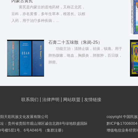
内蒙古黄芪
黄芪是内蒙古的道地药材，又称正北芪，
豆科，亦名黄耆，多年生草本，根甚长。以根
入药，用于治疗多种疾病，...
石膏二十五味散（朱岗-25）
功能主治：清肺止咳，祛痰，镇痛。用于
肺热咳嗽，咯血，胸膜炎，肺脓肿，百日咳，
肺痨。
|
|
|
联系我们
法律声明
网站联盟
友情链接
贵阳天彩民族文化发展有限公司
copyright 中国
地址：贵州省贵阳市观山湖区诚信北路8号绿地联盛国际
黔ICP备17006004
0号楼5层1号、6号A046号 （集群注册）
增值电信业务经营许可