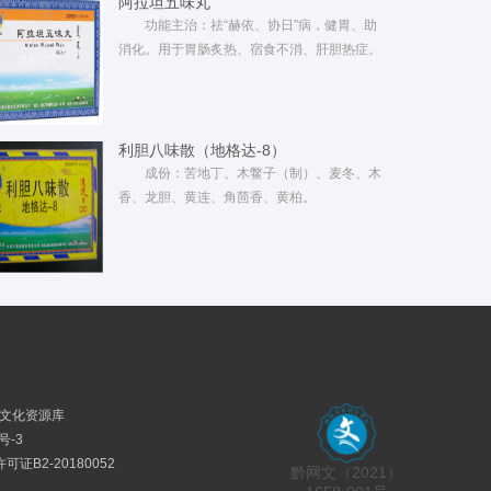
阿拉坦五味丸
功能主治：祛“赫依、协日”病，健胃、助
消化。用于胃肠炙热、宿食不消、肝胆热症。
利胆八味散（地格达-8）
成份：苦地丁、木鳖子（制）、麦冬、木
香、龙胆、黄连、角茴香、黄柏。
民族文化资源库
号-3
证B2-20180052
黔网文（2021）