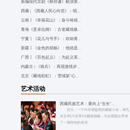
新编现代京剧《林祥谦》献演第...
西藏 | 《西藏人民心向党》：唱...
云南丨《幸福花山》：奋斗铸就...
青海《意卓拉姆》：古老藏戏焕...
宁夏丨《花儿与号手》：吹响青...
新疆丨《金色的胡杨》：他就是...
广西丨《百色起义》：为起义英...
内蒙古 | 《骑兵》：再现激情岁...
北京《藏地彩虹》：雪域架“心...
艺术活动
西藏民族艺术：要向上“生长”...
近日，一个叫旦增益西的藏族小伙，将扎
木念琴(六弦琴)与藏戏相融，为全国观众带来
了一场特别的表演