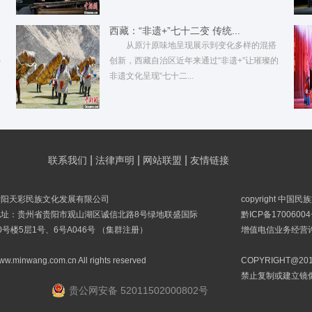
西藏：“非遗+”七十二变 传统...
从原汁原味地呈现展示到变化多样的混搭
·
创新，西藏自治区近年来通过“非遗+”让璀璨的
非遗文化呈现“七十二...
|
|
|
联系我们
法律声明
网站联盟
友情链接
贵阳天彩民族文化发展有限公司
copyright 中国
地址：贵州省贵阳市观山湖区诚信北路8号绿地联盛国际
黔ICP备17006004
0号楼5层1号、6号A046号 （集群注册）
增值电信业务经营许可
ww.minwang.com.cn All rights reserved
COPYRIGHT@
禁止复制或建立镜
贵公网安备 52011502000802号