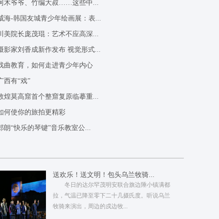
阿木爷爷、竹编大叔……这些中...
威海-韩国友城青少年绘画展：表...
川美院长庞茂琨：艺术不应高深...
摄影家刘香成新作发布 视觉形式...
戏曲教育，如何走进青少年内心
广西有“戏”
敦煌莫高窟首个整窟复原临摹重...
如何使你的旅拍更精彩
郎朗“快乐的琴键”音乐教室公...
送欢乐！送文明！包头乌兰牧骑...
冬日的达尔罕茂明安联合旗边陲小镇满都
拉，气温已降至零下二十几摄氏度。听说乌兰
牧骑来演出，周边的戍边牧...