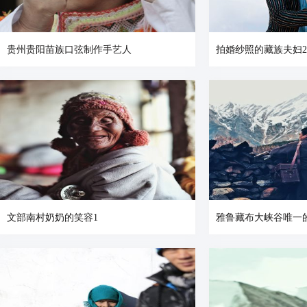
贵州贵阳苗族口弦制作手艺人
拍婚纱照的藏族夫妇2
文部南村奶奶的笑容1
雅鲁藏布大峡谷唯一