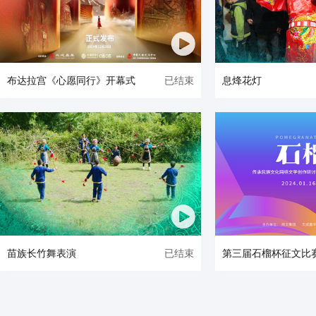
已结束
布达拉宫《心愿同行》开幕式
息烽花灯
已结束
苗族长竹舞表演
第三届石榴杯征文比