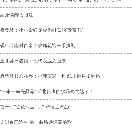
高原情醉太阳魂
麻栗坡：小小金银花成为村民的“致富花”
砚山斗南村百余亩玫瑰花迎来采摘期
丘北县日者镇：现代农业入画来
麻栗坡县八布乡：小菠萝迎丰收 线上销售拓销路
“一串一串亮晶晶” 丘北日者的水晶葡萄熟了！
富宁有“黑色瑰宝”，总产值近2亿元
走进俊巴渔村 品一曲悠远深邃的歌