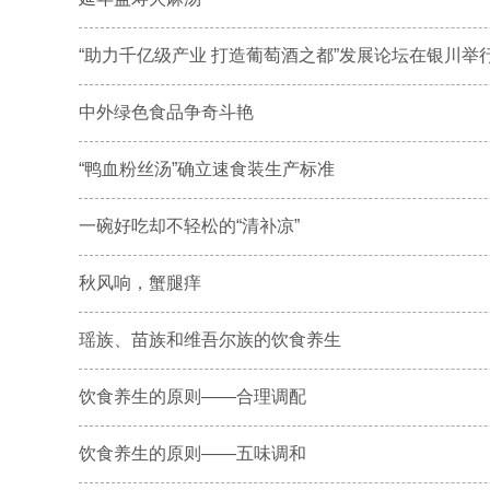
“助力千亿级产业 打造葡萄酒之都”发展论坛在银川举
中外绿色食品争奇斗艳
“鸭血粉丝汤”确立速食装生产标准
一碗好吃却不轻松的“清补凉”
秋风响，蟹腿痒
瑶族、苗族和维吾尔族的饮食养生
饮食养生的原则——合理调配
饮食养生的原则——五味调和