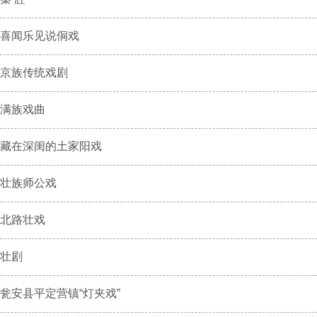
喜闻乐见说侗戏
京族传统戏剧
满族戏曲
藏在深闺的土家阳戏
壮族师公戏
北路壮戏
壮剧
瓮安县平定营镇“灯夹戏”