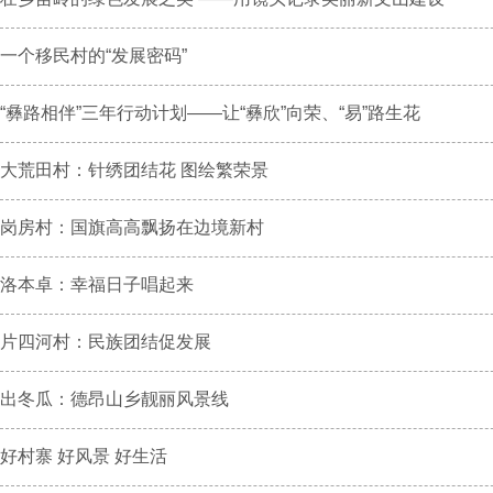
一个移民村的“发展密码”
“彝路相伴”三年行动计划——让“彝欣”向荣、“易”路生花
大荒田村：针绣团结花 图绘繁荣景
岗房村：国旗高高飘扬在边境新村
洛本卓：幸福日子唱起来
片四河村：民族团结促发展
出冬瓜：德昂山乡靓丽风景线
好村寨 好风景 好生活