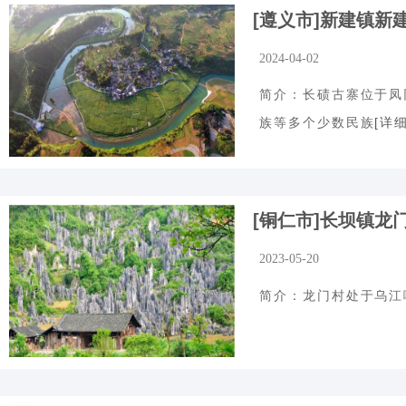
[遵义市]新建镇新
2024-04-02
简介：长碛古寨位于凤
[详细
族等多个少数民族
[铜仁市]长坝镇龙
2023-05-20
简介：龙门村处于乌江喀