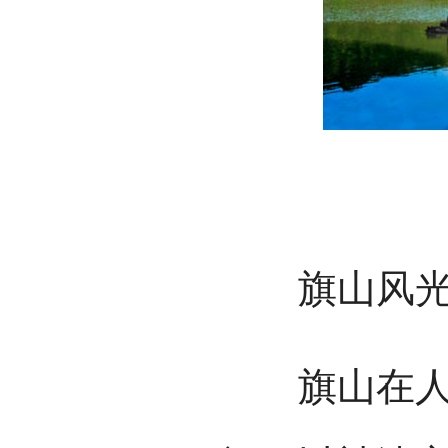
旗山风
旗山在人境