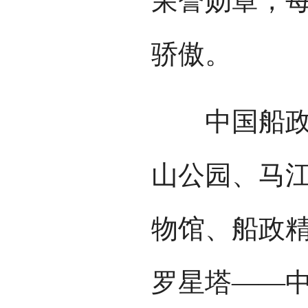
荣誉勋章，
骄傲。
中国船政文
山公园、马
物馆、船政
罗星塔——