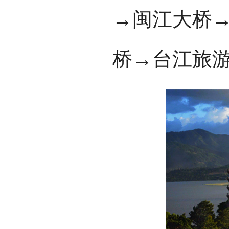
→闽江大桥
桥→台江旅