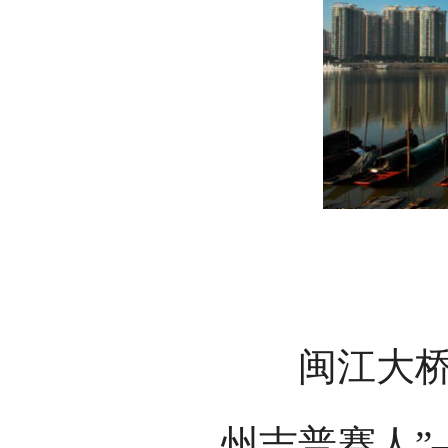
闽江大桥菖
州吉普赛人”