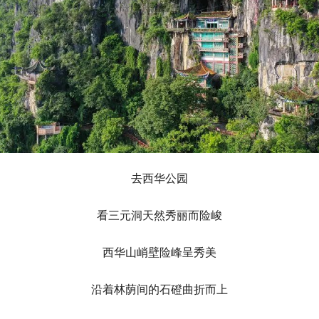
去西华公园
看三元洞天然秀丽而险峻
西华山峭壁险峰呈秀美
沿着林荫间的石磴曲折而上