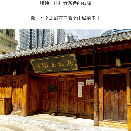
峰顶一排排青灰色的石峰
像一个个忠诚守卫着文山城的卫士