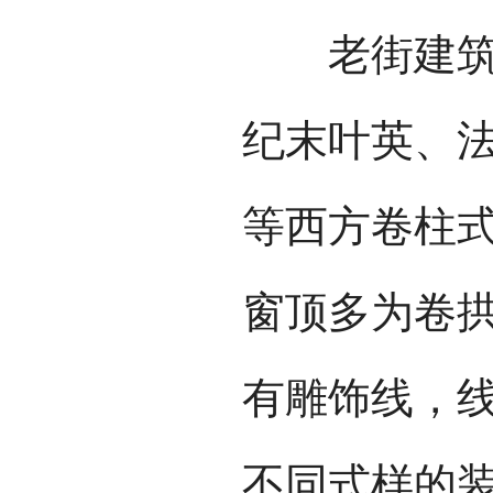
老街建筑大
纪末叶英、
等西方卷柱
窗顶多为卷
有雕饰线，
不同式样的