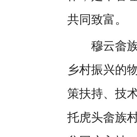
共同致富。
穆云畲族乡
乡村振兴的
策扶持、技
托虎头畲族