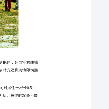
侧抱住，各自将右腿插
使对方双脚离地即为胜
握住一根长0.5～1
为负。拉蹬时双膝不能