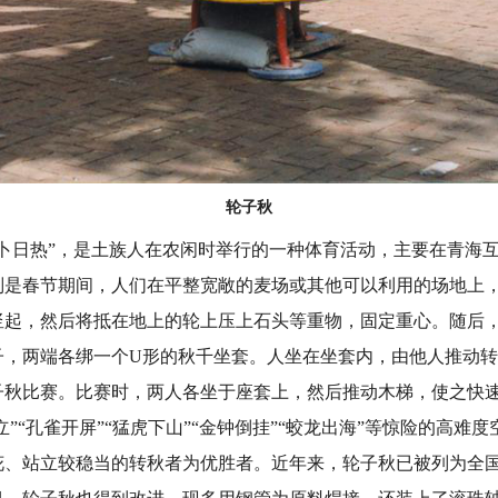
轮子秋
日热”，是土族人在农闲时举行的一种体育活动，主要在青海互
别是春节期间，人们在平整宽敞的麦场或其他可以利用的场地上
竖起，然后将抵在地上的轮上压上石头等重物，固定重心。随后
子，两端各绑一个U形的秋千坐套。人坐在坐套内，由他人推动
子秋比赛。比赛时，两人各坐于座套上，然后推动木梯，使之快
立”“孔雀开屏”“猛虎下山”“金钟倒挂”“蛟龙出海”等惊险的高难
花、站立较稳当的转秋者为优胜者。近年来，轮子秋已被列为全