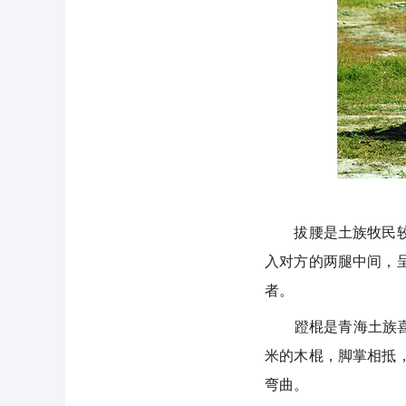
拔腰是土族牧民较量
入对方的两腿中间，
者。
蹬棍是青海土族喜爱
米的木棍，脚掌相抵
弯曲。