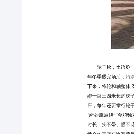
轮子秋，土语称“卜
年冬季碾完场后，特
下来，将轮和轴整体
绑一架三四米长的梯
庄，每年还要举行轮
演“雄鹰展翅”“金鸡独
时长、头不晕、眼不