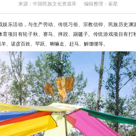
来源：中国民族文化资源库
编辑整理：崔星
乐活动，与生产劳动、传统习俗、宗教信仰、民族历史渊
体育项目有轮子秋、赛马、摔跤、踢毽子。传统游戏项目有打
抓羊、诺彦百姓、罕跃、喇嘛走、赶马、解绷绷等。