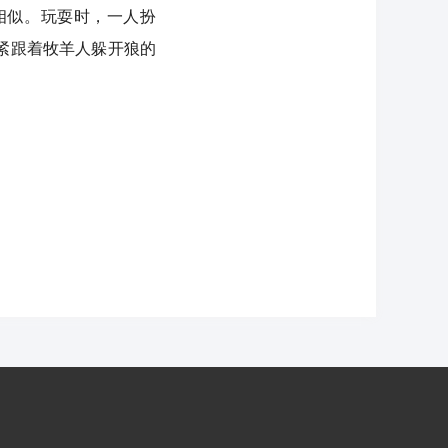
相似。玩耍时，一人扮
紧跟着牧羊人躲开狼的