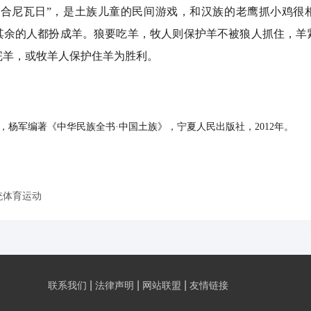
尼瓦日”，是土族儿童的民间游戏，和汉族的老鹰抓小鸡很
其余的人都扮成羊。狼要吃羊，牧人则保护羊不被狼人抓住，羊
完羊，或牧羊人保护住羊为胜利。
，杨军编著《中华民族全书·中国土族》，宁夏人民出版社，2012年。
统体育运动
|
|
|
联系我们
法律声明
网站联盟
友情链接