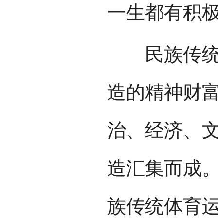
一生都有积
民族传统体
造的精神财
治、经济、
造汇集而成。
族传统体育