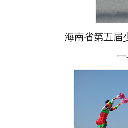
海南省第五届
一