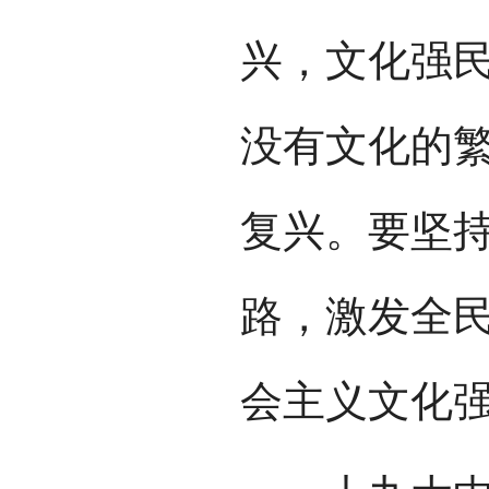
兴，文化强
没有文化的
复兴。要坚
路，激发全
会主义文化强