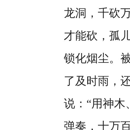
龙洞，千砍
才能砍，孤
锁化烟尘。
了及时雨，
说：“用神木
弹奏，十万百