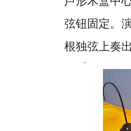
芦形木盒中
弦钮固定。
根独弦上奏