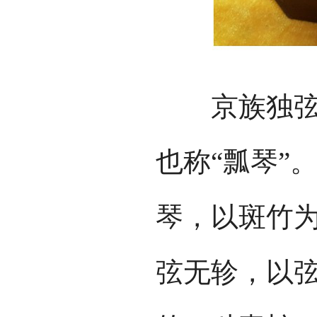
京族独弦琴
也称“瓢琴”
琴，以斑竹
弦无轸，以弦