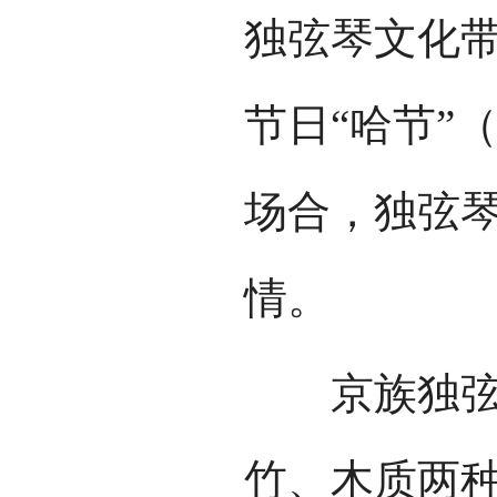
独弦琴文化
节日“哈节”
场合，独弦
情。
京族独弦琴
竹、木质两