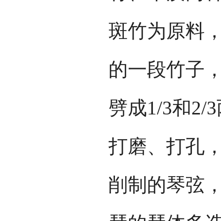
斑竹为原料
的一段竹子，
劈成1/3和2
打磨、打孔
削制的琴弦