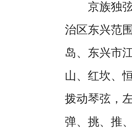
京族独弦琴
治区东兴范
岛、东兴市
山、红坎、
拨动琴弦，
弹、挑、推