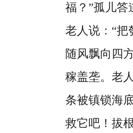
福？”孤儿答
老人说：“把
随风飘向四
稼盖垄。老人
条被镇锁海
救它吧！拔根