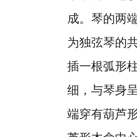
成。琴的两
为独弦琴的
插一根弧形
细，与琴身呈
端穿有葫芦