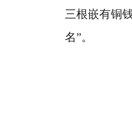
三根嵌有铜
名”。