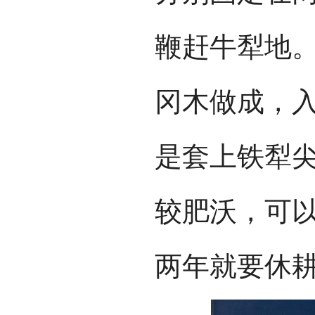
鞭赶牛犁地
冈木做成，
是套上铁犁
较肥沃，可
两年就要休