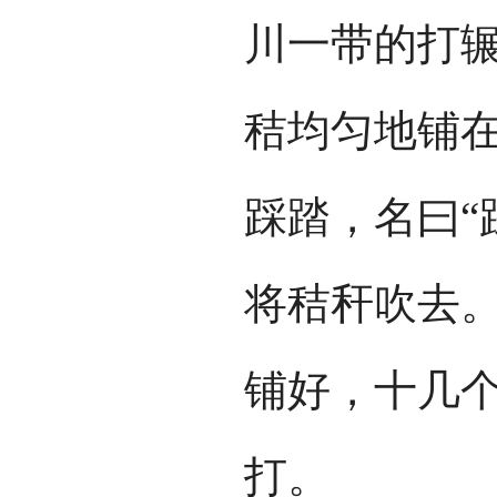
川一带的打
秸均匀地铺
踩踏，名曰“
将秸秆吹去
铺好，十几
打。