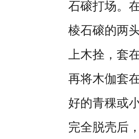
石磙打场。在
棱石磙的两
上木拴，套
再将木伽套
好的青稞或
完全脱壳后