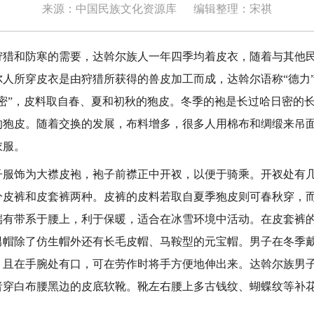
来源：中国民族文化资源库
编辑整理：宋祺
和防寒的需要，达斡尔族人一年四季均着皮衣，随着与其他民
尔人所穿皮衣是由狩猎所获得的兽皮加工而成，达斡尔语称“德力
密”，皮料取自春、夏和初秋的狍皮。冬季的袍是长过哈日密的长
的狍皮。随着交换的发展，布料增多，很多人用棉布和绸缎来吊
衣服。
饰为大襟皮袍，袍子前襟正中开衩，以便于骑乘。开衩处有几
分皮裤和皮套裤两种。皮裤的皮料若取自夏季狍皮则可春秋穿，
端有带系于腰上，利于保暖，适合在冰雪环境中活动。在皮套裤
男帽除了仿生帽外还有长毛皮帽、马鞍型的元宝帽。男子在冬季
，且在手腕处有口，可在劳作时将手方便地伸出来。达斡尔族男
者穿白布腰黑边的皮底软靴。靴左右腰上多古钱纹、蝴蝶纹等补