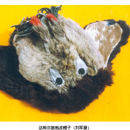
达斡尔族狍皮帽子（刘军摄）