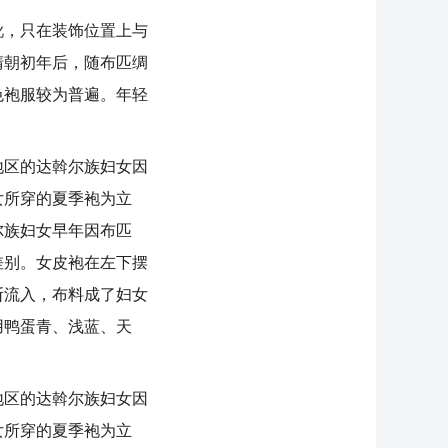
，只在装饰位置上与
清朝初年后，随布匹绸
色袍服较为普遍。年轻
区的达斡尔族妇女因
女所穿的夏季袍为立
尔族妇女早年因布匹
差别。女皮袍在左下摆
断流入，布料成了妇女
用鸭蛋青、浅蓝、天
区的达斡尔族妇女因
女所穿的夏季袍为立