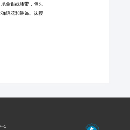
系金银线腰带，包头
上确绣花和装饰。袜腰
号-1