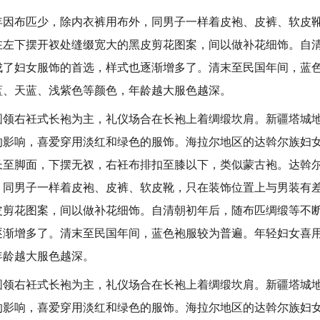
布匹少，除内衣裤用布外，同男子一样着皮袍、皮裤、软皮靴
在左下摆开衩处缝缀宽大的黑皮剪花图案，间以做补花细饰。自
成了妇女服饰的首选，样式也逐渐增多了。清末至民国年间，蓝
蓝、天蓝、浅紫色等颜色，年龄越大服色越深。
右衽式长袍为主，礼仪场合在长袍上着绸缎坎肩。新疆塔城地
的影响，喜爱穿用淡红和绿色的服饰。海拉尔地区的达斡尔族妇
长至脚面，下摆无衩，右衽布排扣至膝以下，类似蒙古袍。达斡
，同男子一样着皮袍、皮裤、软皮靴，只在装饰位置上与男装有
皮剪花图案，间以做补花细饰。自清朝初年后，随布匹绸缎等不
逐渐增多了。清末至民国年间，蓝色袍服较为普遍。年轻妇女喜
年龄越大服色越深。
右衽式长袍为主，礼仪场合在长袍上着绸缎坎肩。新疆塔城地
的影响，喜爱穿用淡红和绿色的服饰。海拉尔地区的达斡尔族妇