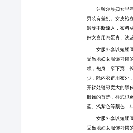
达斡尔族妇女早年因
男装有差别。女皮袍
缎等不断流入，布料
妇女喜用鸭蛋青、浅
女服外套以短矮圆领
受当地妇女服饰习惯
领，袍身上窄下宽，
少，除内衣裤用布外
开衩处缝缀宽大的黑
服饰的首选，样式也
蓝、浅紫色等颜色，
女服外套以短矮圆领
受当地妇女服饰习惯