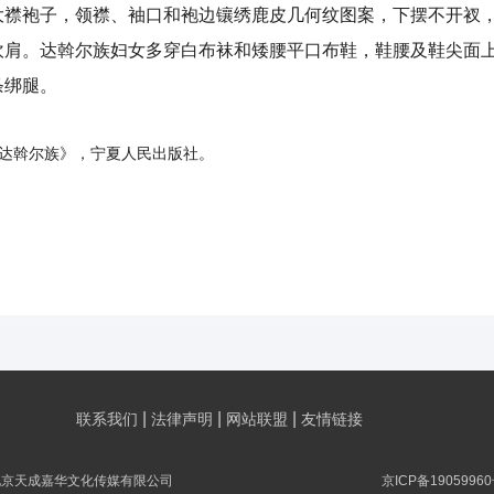
袍子，领襟、袖口和袍边镶绣鹿皮几何纹图案，下摆不开衩，
坎肩。达斡尔族妇女多穿白布袜和矮腰平口布鞋，鞋腰及鞋尖面
条绑腿。
达斡尔族》，宁夏人民出版社。
|
|
|
联系我们
法律声明
网站联盟
友情链接
北京天成嘉华文化传媒有限公司
京ICP备19059960