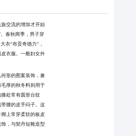
族交流的增加才开始
”。春秋两季，男子穿
大衣“布贡奇德力”，
面皮衣服。一般妇女外
何形的图案装饰，兼
而毛厚的秋冬料则用于
的膝处常有圆形台纹
戴带腰的皮手闷子。这
子脚上常穿柔软的板皮
花饰，与契丹短靴造型