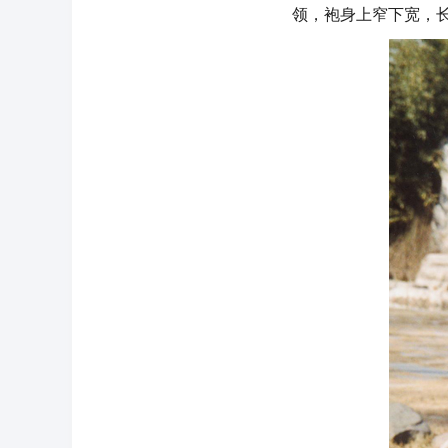
领，袍身上窄下宽，