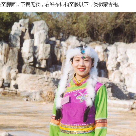
长至脚面，下摆无衩，右衽布排扣至膝以下，类似蒙古袍。