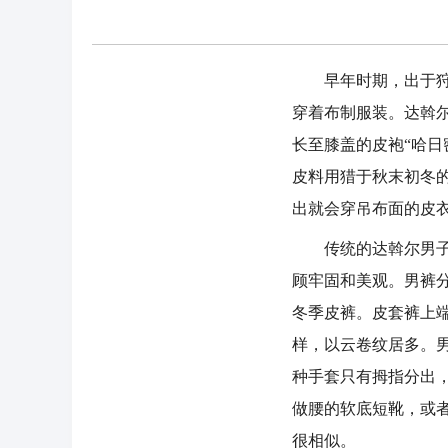
早年时期，出于狩猎
穿着布制服装。达斡
长至膝盖的皮袍“哈日
皮料用猎于秋末初冬
出就会穿吊布面的皮
传统的达斡尔男子服
顾牢固和美观。男裤
冬季皮裤。皮套裤上
样，以云卷纹居多。
种手套只有拇指分出
做腰的软底短靴，或
很相似。