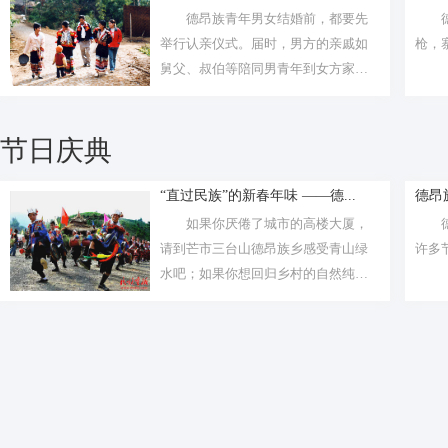
德昂族青年男女结婚前，都要先
举行认亲仪式。届时，男方的亲戚如
枪，
舅父、叔伯等陪同男青年到女方家，
用带去的...
节日庆典
“直过民族”的新春年味 ——德...
德昂
如果你厌倦了城市的高楼大厦，
请到芒市三台山德昂族乡感受青山绿
许多
水吧；如果你想回归乡村的自然纯
朴，请到芒...