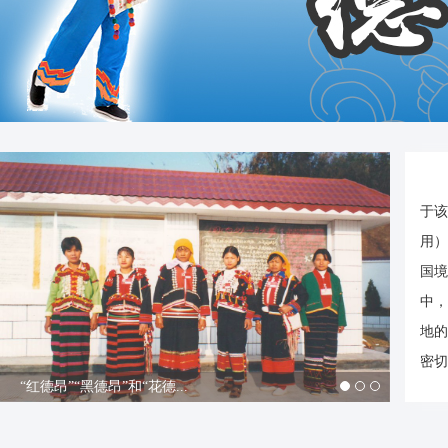
于该
用）
国境
中，
地的
密切
“红德昂”“黑德昂”和“花德...