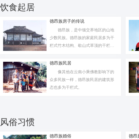
饮食起居
德昂族房子的传说
德昂族，是中缅交界地区的山地
少数民族。德昂族的家庭民居多为干
栏式竹木结构、歇山式草顶的干栏建
筑，主要...
德昂族民居
像其他在云南小乘佛教影响下的
众多民族一样，德昂族民居的建筑形
态也多为干栏式。
风俗习惯
德昂族婚俗
德昂