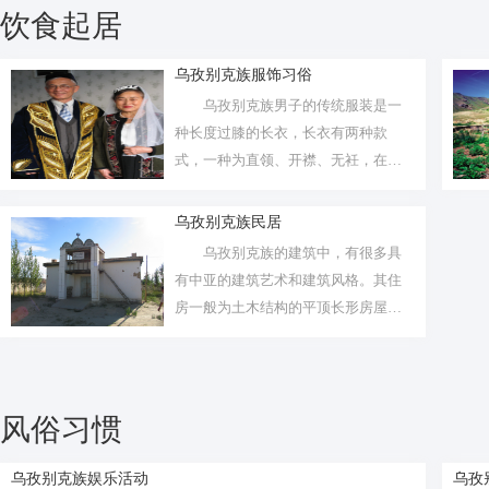
饮食起居
乌孜别克族服饰习俗
乌孜别克族男子的传统服装是一
种长度过膝的长衣，长衣有两种款
式，一种为直领、开襟、无衽，在门
襟、领边、...
乌孜别克族民居
乌孜别克族的建筑中，有很多具
有中亚的建筑艺术和建筑风格。其住
房一般为土木结构的平顶长形房屋，
这种房屋...
风俗习惯
乌孜别克族娱乐活动
乌孜