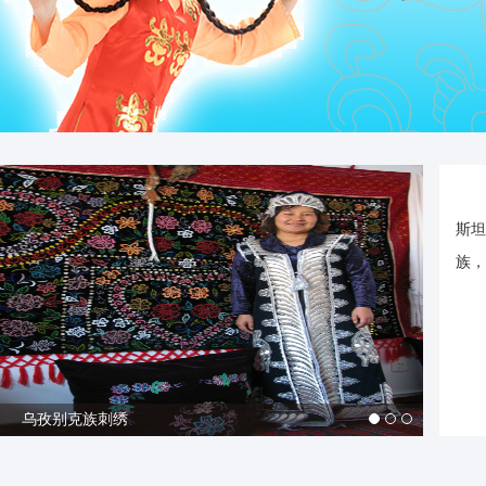
斯坦
族，
乌孜别克族刺绣