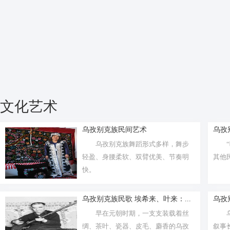
文化艺术
乌孜别克族民间艺术
乌孜
乌孜别克族舞蹈形式多样，舞步
轻盈、身腰柔软、双臂优美、节奏明
其他
快。
乌孜别克族民歌 埃希来、叶来：...
乌孜
早在元朝时期，一支支装载着丝
绸、茶叶、瓷器、皮毛、麝香的乌孜
叙事