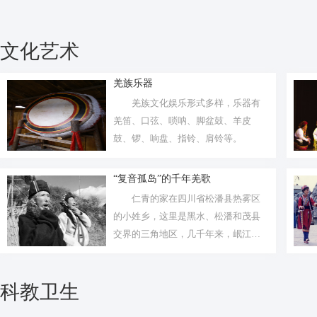
文化艺术
羌族乐器
羌族文化娱乐形式多样，乐器有
羌笛、口弦、唢呐、脚盆鼓、羊皮
鼓、锣、响盘、指铃、肩铃等。
“复音孤岛”的千年羌歌
仁青的家在四川省松潘县热雾区
的小姓乡，这里是黑水、松潘和茂县
交界的三角地区，几千年来，岷江、
黑水河、...
科教卫生