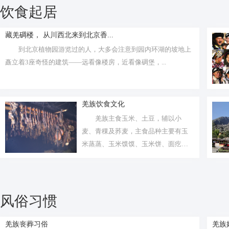
饮食起居
藏羌碉楼， 从川西北来到北京香...
到北京植物园游览过的人，大多会注意到园内环湖的坡地上
矗立着3座奇怪的建筑——远看像楼房，近看像碉堡，...
羌族饮食文化
羌族主食玉米、土豆，辅以小
麦、青稞及荞麦，主食品种主要有玉
米蒸蒸、玉米馍馍、玉米饼、面疙
瘩、搅团、擀...
风俗习惯
羌族丧葬习俗
羌族