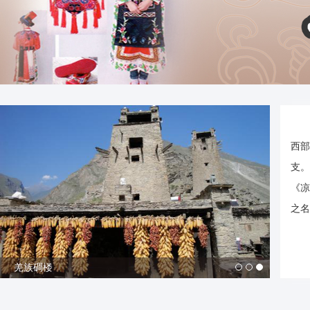
西部
支。
《凉
之名
羌族碉楼