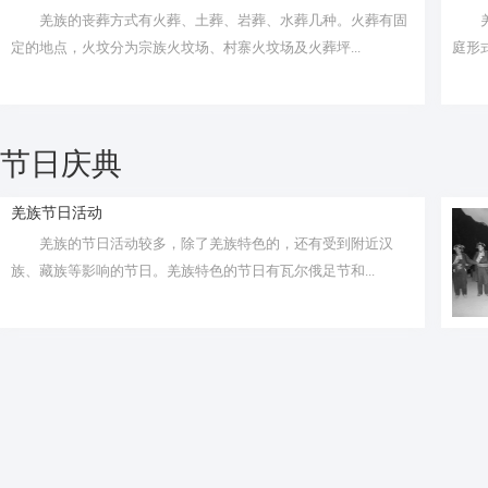
羌族的丧葬方式有火葬、土葬、岩葬、水葬几种。火葬有固
定的地点，火坟分为宗族火坟场、村寨火坟场及火葬坪...
庭形
节日庆典
羌族节日活动
羌族的节日活动较多，除了羌族特色的，还有受到附近汉
族、藏族等影响的节日。羌族特色的节日有瓦尔俄足节和...