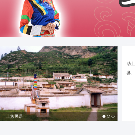
助土
县、
土族民居