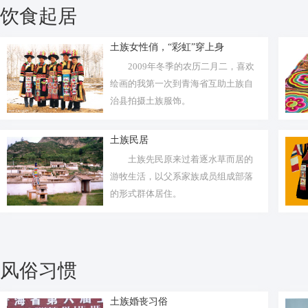
饮食起居
土族女性俏，“彩虹”穿上身
2009年冬季的农历二月二，喜欢
绘画的我第一次到青海省互助土族自
治县拍摄土族服饰。
土族民居
土族先民原来过着逐水草而居的
游牧生活，以父系家族成员组成部落
的形式群体居住。
风俗习惯
土族婚丧习俗