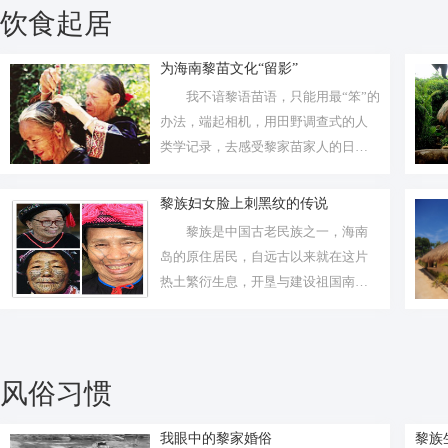
饮食起居
为海南黎苗文化“留影”
我不谙黎语苗语，只能用最“笨”的
办法，端起相机，用田野调查式的人
类学记录，去感受黎家苗家人的日常
生活
黎族妇女脸上刺黑纹的传说
黎族是中国古老民族之一，海南
岛的原住居民，自远古以来就在这片
热土繁衍生息，开垦与建设祖国南
疆，守护国...
风俗习惯
我眼中的黎家婚俗
黎族