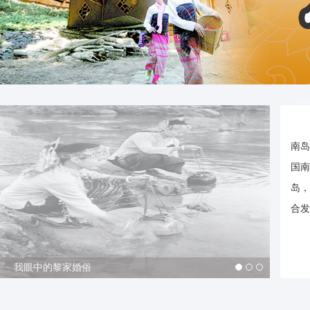
南岛
国南
岛，
合发
我眼中的黎家婚俗