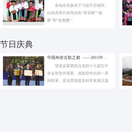
各地布依族求子习俗不尽相同，
比较具有代表性的有“搭花桥”“做
桥”和“改都雅”。
节日庆典
中国布依古歌之都 ——2011中...
望谟县紧紧抓住党的十七届五中
全会和贵州省委、省政府作出的一系
列部署，坚决贯彻落实科学发展主题