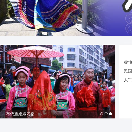
称“
民国
人”
布依族鸟笼：玲珑小天地