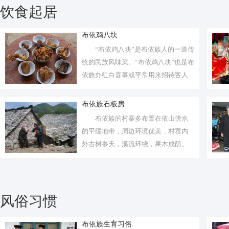
饮食起居
布依鸡八块
“布依鸡八块”是布依族人的一道传
统的民族风味菜。“布依鸡八块”也是布
依族办红白喜事或平常用来招待客人...
布依族石板房
布依族的村寨多布置在依山傍水
的平缓地带，周边环境优美，村寨内
外古树参天，溪流环绕，果木成荫。
风俗习惯
布依族生育习俗