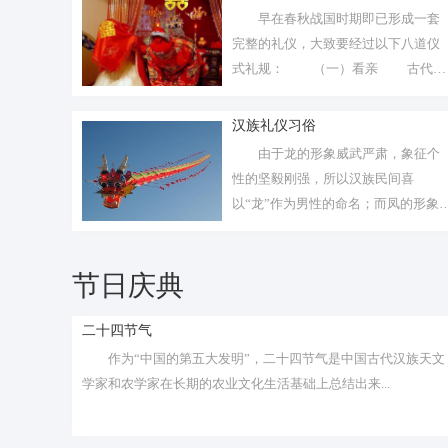
早在春秋战国时期即已形成一套
完整的礼仪，大致要经过以下八道仪
式礼规： （一）看亲 古代女
子往...
汉族礼仪习俗
由于龙的形象威武严肃，象征个
性的坚毅刚强，所以汉族民间喜
以“龙”作为男性的命名；而凤的形象
丽优美，...
节日庆典
二十四节气
作为“中国的第五大发明”，二十四节气是中国古代汉族天文
学家和农学家在长期的农业文化生活基础上总结出来...