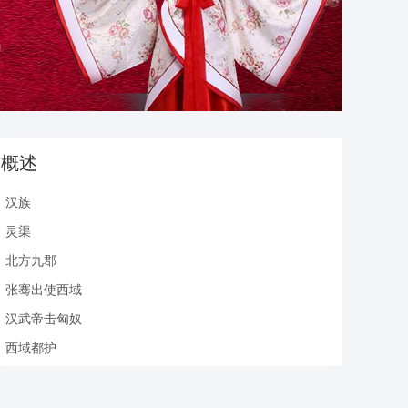
概述
汉族
灵渠
北方九郡
张骞出使西域
汉武帝击匈奴
西域都护