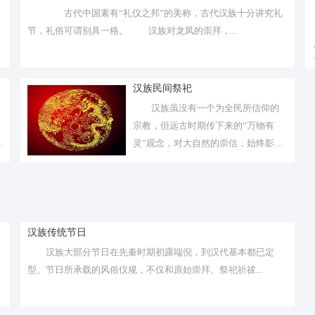
古代中国素有“礼仪之邦”的美称，古代汉族十分讲究礼
节，礼俗可谓别具一格。 汉族对龙凤的崇拜，...
汉族民间祭祀
汉族虽没有一个为全民所信仰的
宗教，但远古时期传下来的“万物有
艳
灵”观念，对大自然的崇信，始终影响
着汉民...
汉族传统节日
汉族大部分节日在先秦时期初露端倪，到汉代基本都已定
型。节日所承载的风俗仪规，不仅和原始崇拜、祭祀祈祓...