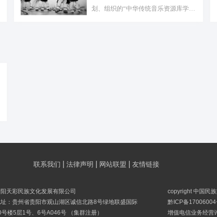
划、组织的“中华传统音乐资源库学
术...
|
|
|
联系我们
法律声明
网站联盟
友情链接
贵阳天彩民族文化发展有限公司
copyright 中国
地址：贵州省贵阳市观山湖区诚信北路8号绿地联盛国际
黔ICP备17006004
0号楼5层1号、6号A046号 （集群注册）
增值电信业务经营许可