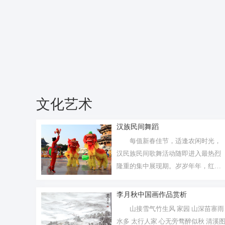
文化艺术
汉族民间舞蹈
每值新春佳节，适逢农闲时光，
汉民族民间歌舞活动随即进入最热烈
隆重的集中展现期。岁岁年年，红红
火火，历...
李月秋中国画作品赏析
山接雪气竹生风 家园 山深苗寨雨
水多 太行人家 心无旁骛醉似秋 清溪