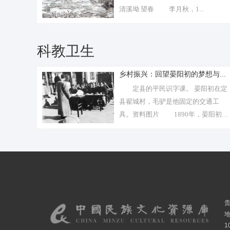
清溪坳 望春 李月秋，1...
科教卫生
乡村振兴：回望晏阳初的梦想与...
定县的平民识字课。 晏阳初在定
县翟城村，毛驴是他固定的交通工
具。资料图片 1890年，晏阳初出
生...
1