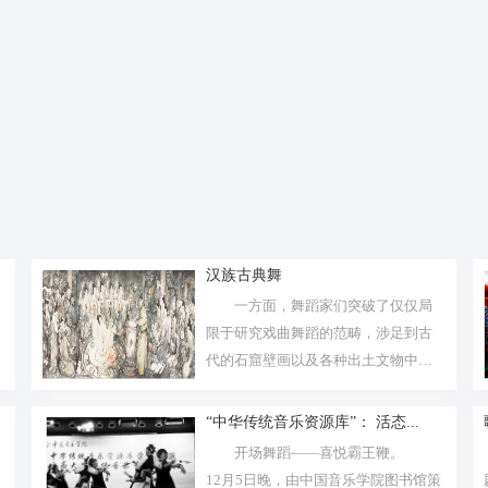
汉族古典舞
一方面，舞蹈家们突破了仅仅局
限于研究戏曲舞蹈的范畴，涉足到古
代的石窟壁画以及各种出土文物中的
舞蹈形象...
“中华传统音乐资源库”： 活态...
开场舞蹈——喜悦霸王鞭。
图
12月5日晚，由中国音乐学院图书馆策