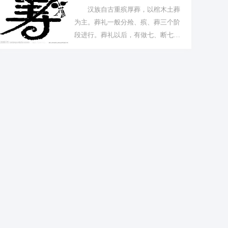
汉族自古重殡厚葬，以棺木土葬
为主。葬礼一般分殓、殡、葬三个阶
段进行。葬礼以后，有做七、断七、
百日、周...