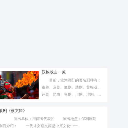
汉族戏曲一览
目前，较为流行的著名剧种有：
秦腔、京剧、豫剧、越剧、黄梅戏、
评剧、昆曲、粤剧、川剧、淮剧、晋
剧、汉剧...
歌剧《蔡文姬》
演出单位：河南省代表团 演出地点：保利剧院
剧目介绍： 一代才女蔡文姬是中原文化中一...