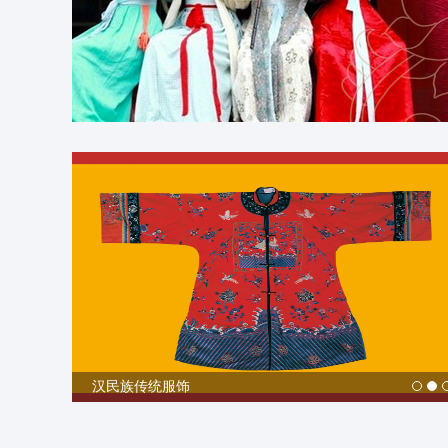
汉族礼仪习俗